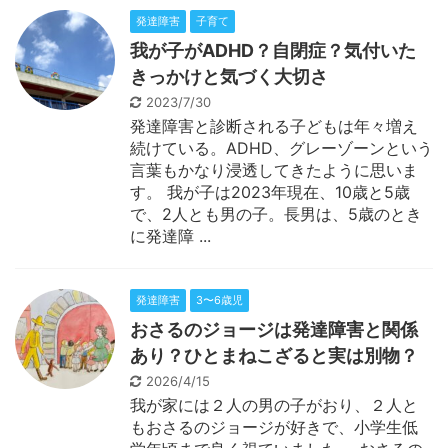
発達障害
子育て
我が子がADHD？自閉症？気付いた
きっかけと気づく大切さ
2023/7/30
発達障害と診断される子どもは年々増え
続けている。ADHD、グレーゾーンという
言葉もかなり浸透してきたように思いま
す。 我が子は2023年現在、10歳と5歳
で、2人とも男の子。長男は、5歳のとき
に発達障 ...
発達障害
3〜6歳児
おさるのジョージは発達障害と関係
あり？ひとまねこざると実は別物？
2026/4/15
我が家には２人の男の子がおり、２人と
もおさるのジョージが好きで、小学生低