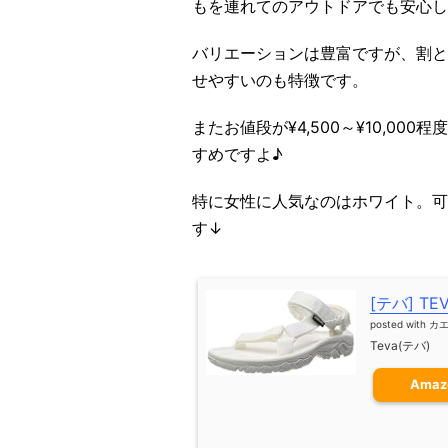
もを連れてのアウトドアでも安心し
バリエーションは豊富ですが、割と
せやすいのも特徴です。
またお値段が¥4,500～¥10,0
すめですよ♪
特に女性に人気なのはホワイト。可
す↓
[テバ] TE
posted with
カ
Teva(テバ)
Amaz