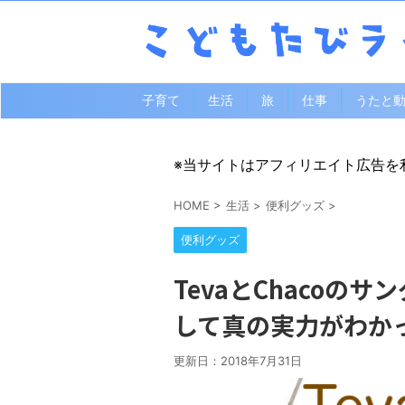
子育て
生活
旅
仕事
うたと
※当サイトはアフィリエイト広告を
HOME
>
生活
>
便利グッズ
>
便利グッズ
TevaとChacoの
して真の実力がわか
更新日：
2018年7月31日