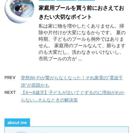
家庭用プールを買う前におさえてお
きたい大切なポイント
私は家に物を増やしたくありません。掃
除や片付けが大変になるからです。 夏の
時期、子どものプールも例外ではありま
せん。 家庭用のプールなんて、膨らます
のも大変だし、洗わなきゃいけないし、
市民プールの方が ...
PREV
突然Wi-Fiが繋がらなくなった！それ家電の”電波干
渉”が原因かも
NEXT
【4〜6歳児】子どもが泣いてぐずるのに理由がわか
らない…そんなときの解決策
about me